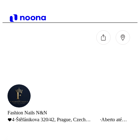
Fashion Nails N&N
4
·
Štěfánikova 320/42, Prague, Czech
·
Aberto até
Republic
18:00