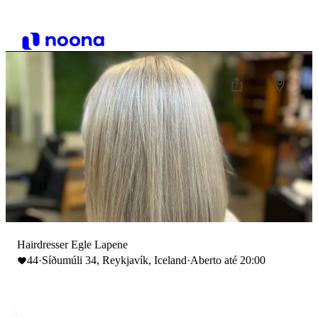
H
Hairdresser Egle Lapene
44
·
Síðumúli 34, Reykjavík, Iceland
·
Aberto até 20:00