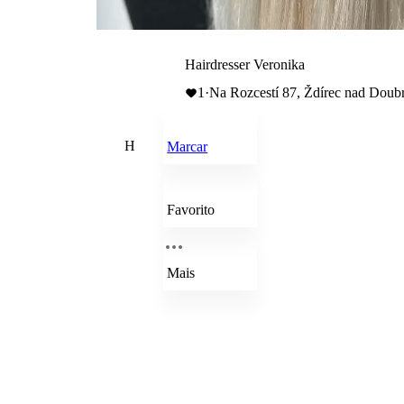
Hairdresser Veronika
1
·
Na Rozcestí 87, Ždírec nad Doub
H
Marcar
Favorito
Mais