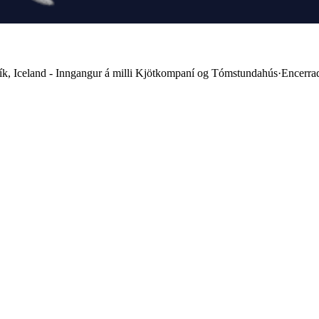
ík, Iceland - Inngangur á milli Kjötkompaní og Tómstundahús
·
Encerra