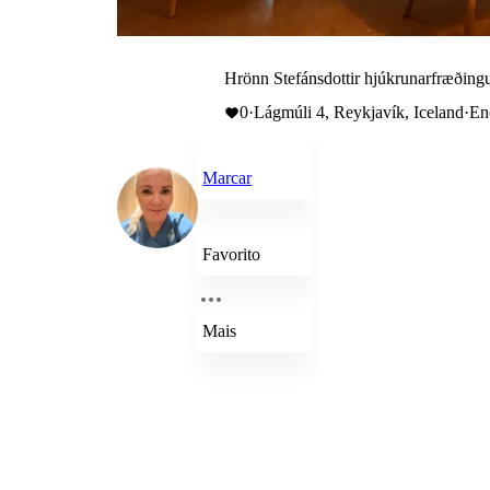
Hrönn Stefánsdottir hjúkrunarfræðingu
0
·
Lágmúli 4, Reykjavík, Iceland
·
En
Marcar
Favorito
Mais