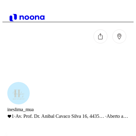
ineslima_mua
1
·
Av. Prof. Dr. Anibal Cavaco Silva 16, 4435-
·
Aberto até
127 Rio Tinto, Portugal
17:00