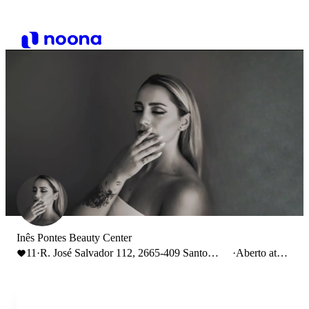
Inês Pontes Beauty Center
11
·
R. José Salvador 112, 2665-409 Santo
·
Aberto até
Estêvão das Galés
19:00