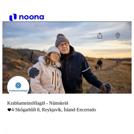
Krabbameinsfélagið - Námskeið
4
·
Skógarhlíð 8, Reykjavík, Ísland
·
Encerrado