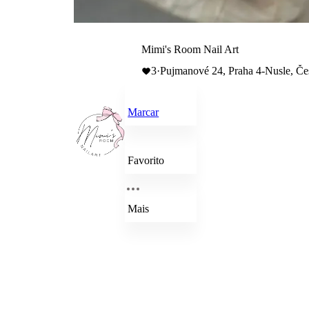
Mimi's Room Nail Art
3
·
Pujmanové 24, Praha 4-Nusle, Č
Marcar
Favorito
Mais