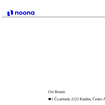
Oxi Beauty
1
·
Čs.armady 2123 Kladno, Česko
·
A