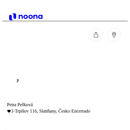
P
Petra Pešková
3
·
Trpišov 116, Slatiňany, Česko
·
Encerrado