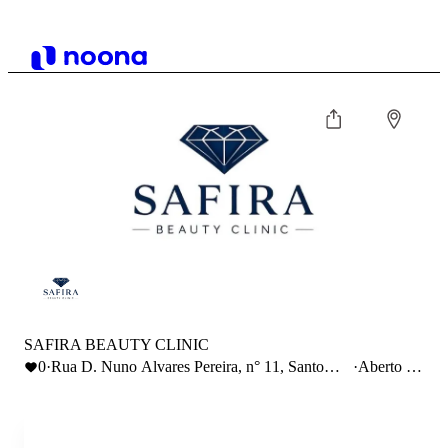
SAFIRA BEAUTY CLINIC
0
·
Rua D. Nuno Alvares Pereira, n° 11, Santo
·
Aberto até
Tirso, (sala 7) 1° andar 4780-492
15:30