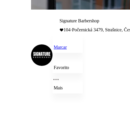
Signature Barbershop
104
·
Počernická 3479, Strašnice, Če
Marcar
Favorito
Mais