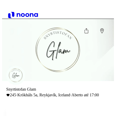
Snyrtistofan Glam
245
·
Krókháls 5a, Reykjavík, Iceland
·
Aberto até 17:00