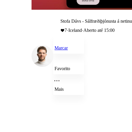
Stofa Dávs - Sálfræðiþjónusta á netin
7
·
Iceland
·
Aberto até 15:00
Marcar
Favorito
Mais