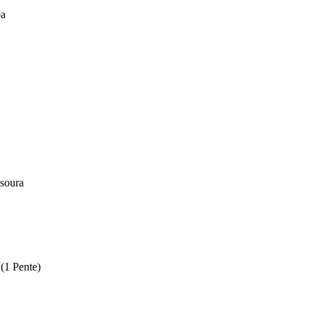
ba
esoura
(1 Pente)