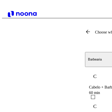
Choose wh
Barbearia
C
Cabelo + Bar
60 min
C