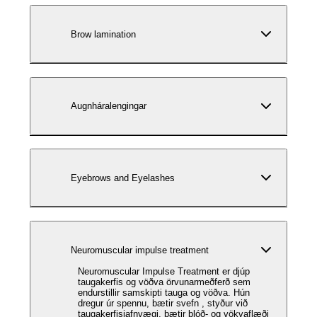
Brow lamination
Augnháralengingar
Eyebrows and Eyelashes
Neuromuscular impulse treatment
Neuromuscular Impulse Treatment er djúp
taugakerfis og vöðva örvunarmeðferð sem
endurstillir samskipti tauga og vöðva. Hún
dregur úr spennu, bætir svefn , styður við
taugakerfisjafnvægi, bætir blóð- og vökvaflæði