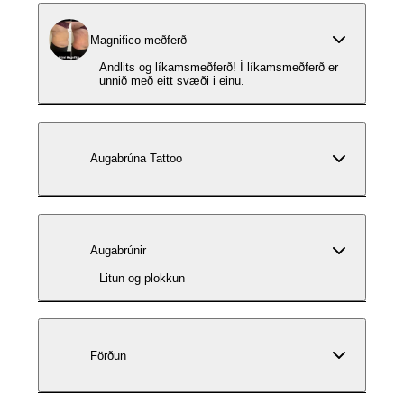
Magnifico meðferð
Andlits og líkamsmeðferð! Í líkamsmeðferð er
unnið með eitt svæði i einu.
Augabrúna Tattoo
Augabrúnir
Litun og plokkun
Förðun