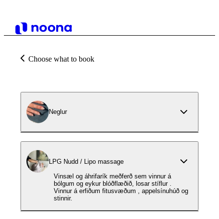
Choose what to book
Neglur
LPG Nudd / Lipo massage
Vinsæl og áhrifarík meðferð sem vinnur á
bólgum og eykur blóðflæðið, losar stíflur .
Vinnur á erfiðum fitusvæðum , appelsínuhúð og
stinnir.