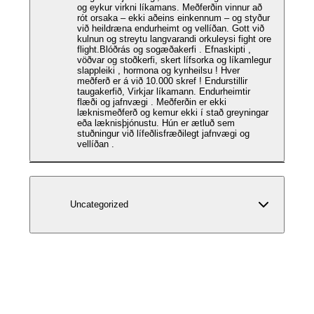
og eykur virkni líkamans. Meðferðin vinnur að
rót orsaka – ekki aðeins einkennum – og styður
við heildræna endurheimt og vellíðan. Gott við
kulnun og streytu langvarandi orkuleysi fight ore
flight.Blóðrás og sogæðakerfi . Efnaskipti ,
vöðvar og stoðkerfi, skert lífsorka og líkamlegur
slappleiki , hormona og kynheilsu ! Hver
meðferð er á við 10.000 skref ! Endurstillir
taugakerfið, Virkjar líkamann. Endurheimtir
flæði og jafnvægi . Meðferðin er ekki
læknismeðferð og kemur ekki í stað greyningar
eða læknisþjónustu. Hún er ætluð sem
stuðningur við lífeðlisfræðilegt jafnvægi og
vellíðan .
Uncategorized