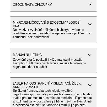
OBOČÍ, ŘASY, CHLOUPKY
MIKROJEHLIČKOVÁNÍ S EXOSOMY / LOSOSÍ
DNA
Neinvazivní vyplnění mělkých i hlubokých vrásek s
použitím koncentrovaného kolagenu a mikrojehliček. Bez
zarudnutí, bez podráždění.
MANUÁLNÍ LIFTING
Zpevnění svalů, podkoží i kůže manuální masáží.
Komplex 1800 masážních tahů stimuluje hloubkovou
regeneraci tkání a buňek
LASER NA ODSTRANĚNÍ PIGMENTACÍ, ŽILEK,
AKNÉ A VRÁSEK
Špičková francouzská technologie využívá
nejpokrokovější poznatky o využití intenzivního pulzního
světla pro kosmetiku a estetickou medicínu. Pigmentace
a rozšířené žilky odstraňuje již během 2-4 návštěv. Akné
a nedokonalosti pleti se viditelně zmírňují již po první