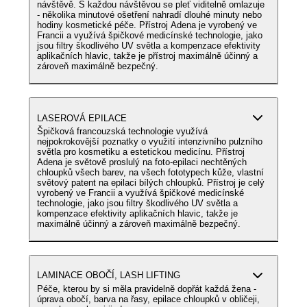
návštěvě. S každou návštěvou se pleť viditelně omlazuje
- několika minutové ošetření nahradí dlouhé minuty nebo
hodiny kosmetické péče. Přístroj Adena je vyrobený ve
Francii a využívá špičkové medicínské technologie, jako
jsou filtry škodlivého UV světla a kompenzace efektivity
aplikačních hlavic, takže je přístroj maximálně účinný a
zároveň maximálně bezpečný.
LASEROVÁ EPILACE
Špičková francouzská technologie využívá
nejpokrokovější poznatky o využití intenzivního pulzního
světla pro kosmetiku a estetickou medicínu. Přístroj
Adena je světově proslulý na foto-epilaci nechtěných
chloupků všech barev, na všech fototypech kůže, vlastní
světový patent na epilaci bílých chloupků. Přístroj je celý
vyrobený ve Francii a využívá špičkové medicínské
technologie, jako jsou filtry škodlivého UV světla a
kompenzace efektivity aplikačních hlavic, takže je
maximálně účinný a zároveň maximálně bezpečný.
LAMINACE OBOČÍ, LASH LIFTING
Péče, kterou by si měla pravidelně dopřát každá žena -
úprava obočí, barva na řasy, epilace chloupků v obličeji,