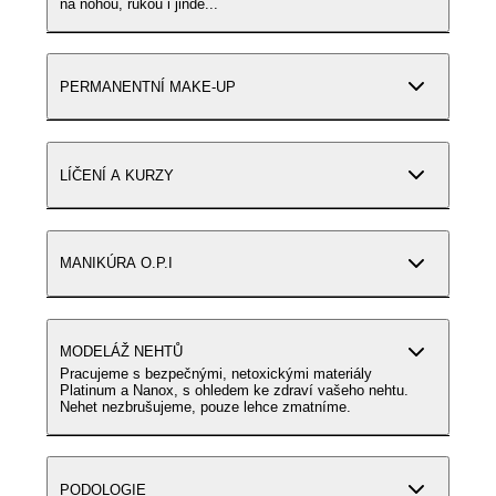
na nohou, rukou i jinde...
PERMANENTNÍ MAKE-UP
LÍČENÍ A KURZY
MANIKÚRA O.P.I
MODELÁŽ NEHTŮ
Pracujeme s bezpečnými, netoxickými materiály
Platinum a Nanox, s ohledem ke zdraví vašeho nehtu.
Nehet nezbrušujeme, pouze lehce zmatníme.
PODOLOGIE