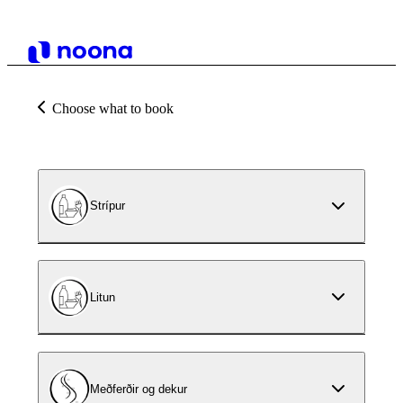
Choose what to book
Strípur
Litun
Meðferðir og dekur