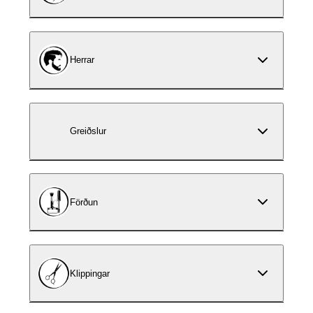
Herrar
Greiðslur
Förðun
Klippingar