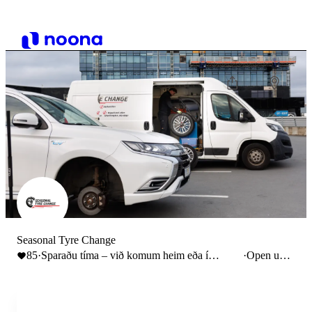
Seasonal Tyre Change
85
·
Sparaðu tíma – við komum heim eða í
·
Open until
vinnuna og skiptum um dekkin.
18:00