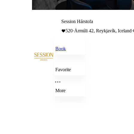
Session Hárstofa
520
·
Ármúli 42, Reykjavík, Iceland
·
Book
Favorite
More