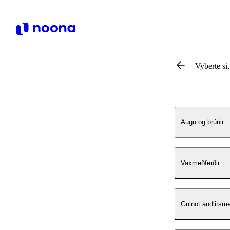
Vyberte si,
Augu og brúnir
Vaxmeðferðir
Guinot andlitsme