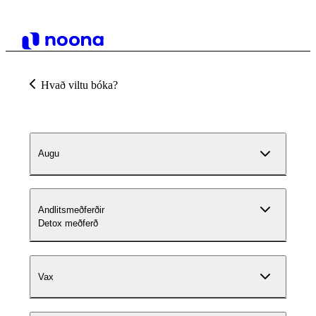
Hvað viltu bóka?
Augu
Andlitsmeðferðir
Detox meðferð
Vax