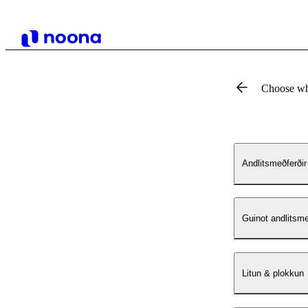
Choose wh
Andlitsmeðferðir
Guinot andlitsme
Litun & plokkun