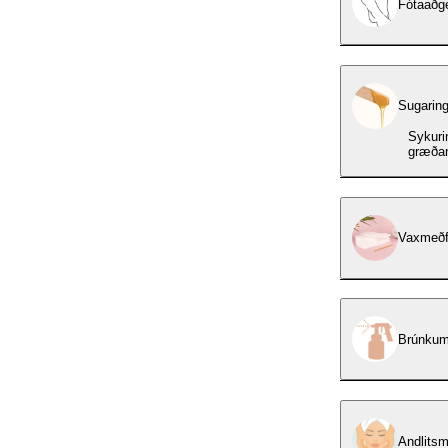
Fótaaðge
Sugarin
Sykuri
græðan
Vaxmeðf
Brúnkum
Andlitsm