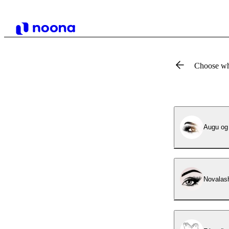
Choose wh
Augu og 
Novalas