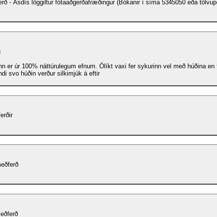
rð - Ásdís löggiltur fótaaðgerðafræðingur (Bókanir í síma 5345050 eða tölvup
g
nn er úr 100% náttúrulegum efnum. Ólíkt vaxi fer sykurinn vel með húðina en 
di svo húðin verður silkimjúk á eftir
erðir
eðferð
eðferð