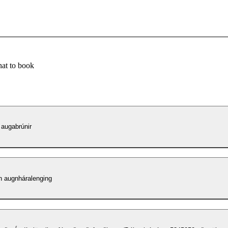
at to book
augabrúnir
h augnháralenging