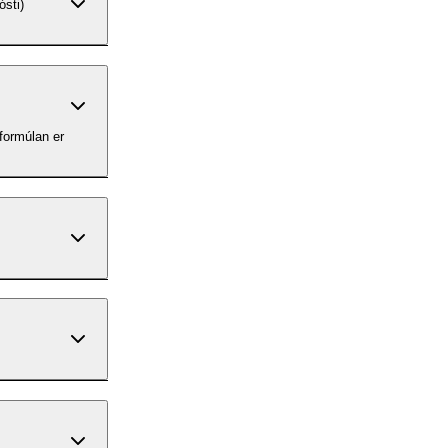
ósti)
formúlan er