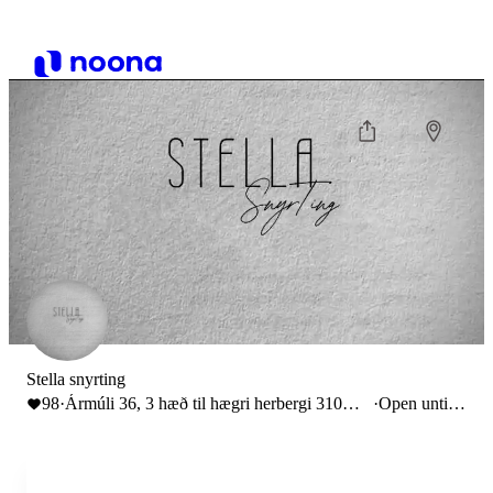
Stella snyrting
98
·
Ármúli 36, 3 hæð til hægri herbergi 310
·
Open until
Reykjavík, Iceland
18:00