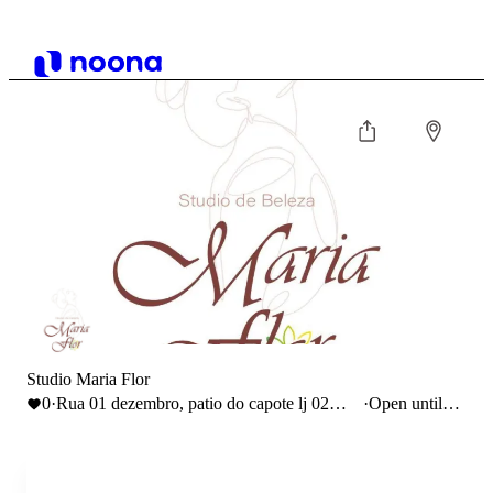
Studio Maria Flor
0
·
Rua 01 dezembro, patio do capote lj 02
·
Open until
Torres vedras
19:00