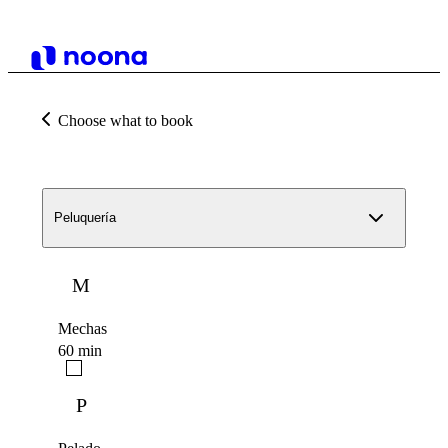
Choose what to book
Peluquería
M
Mechas
60 min
P