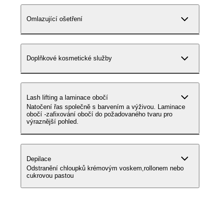
Omlazující ošetření
Doplňkové kosmetické služby
Lash lifting a laminace obočí
Natočení řas společně s barvením a výživou. Laminace
obočí -zafixování obočí do požadovaného tvaru pro
výraznější pohled.
Depilace
Odstranění chloupků krémovým voskem,rollonem nebo
cukrovou pastou