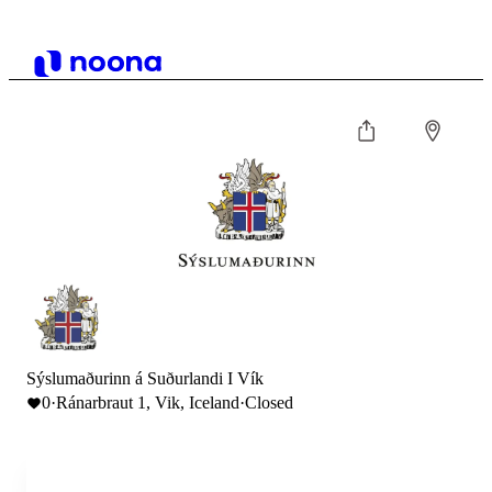
Sýslumaðurinn á Suðurlandi I Vík
0
·
Ránarbraut 1, Vik, Iceland
·
Closed