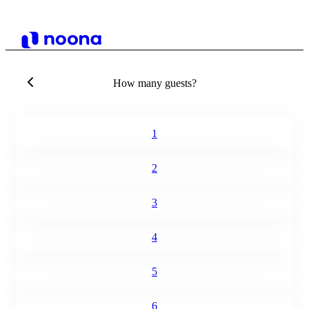
How many guests?
1
2
3
4
5
6