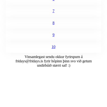
7
8
9
10
Vinsamlegast sendu okkur fyrirspurn á
fridays@fridays.is
fyrir hópinn þinn svo við getum
undirbúið stærri sal! :)