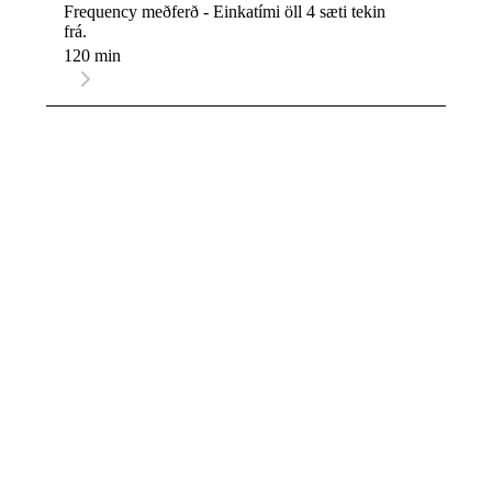
Frequency meðferð - Einkatími öll 4 sæti tekin
frá.
120 min