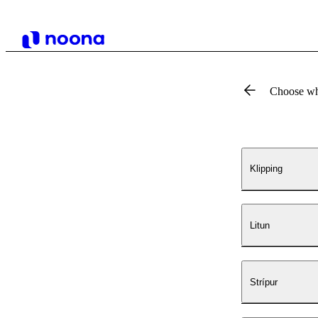
Choose wh
Klipping
Litun
Strípur