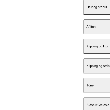
Litur og strípur
Aflitun
Klipping og litur
Klipping og stríp
Tóner
Blástur/Greiðsla