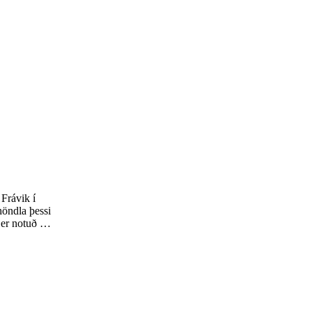
Frávik í
höndla þessi
 er notuð á
undinni