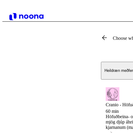
Choose wh
Heildræn meðfe
Cranio - Höfu
60 min
Höfuðbeina- og
mjög djúp áhri
kjarnanum (mæn
efla starfsemi 