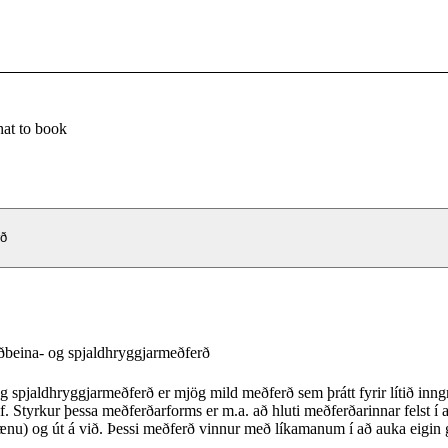
at to book
rð
ðbeina- og spjaldhryggjarmeðferð
 spjaldhryggjarmeðferð er mjög mild meðferð sem þrátt fyrir lítið inng
f. Styrkur þessa meðferðarforms er m.a. að hluti meðferðarinnar felst í 
u) og út á við. Þessi meðferð vinnur með líkamanum í að auka eigin g
miðtaugakerfis-ins, minnkar neikvæðar afleiðingar streitu, eflir almennt 