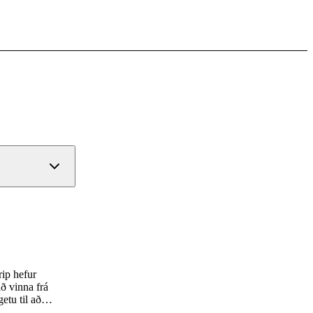
rip hefur
að vinna frá
etu til að
heilsufar og