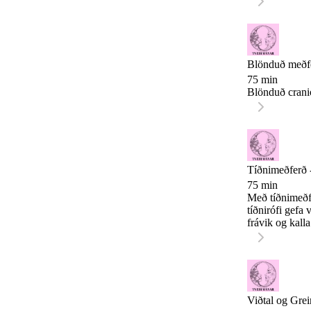
eykur viðnám
Blönduð meðfe
75 min
Blönduð crani
Tíðnimeðferð -
75 min
Með tíðnimeðfe
tíðnirófi gefa
frávik og kall
sjúkrastofnun
nálgun.
Viðtal og Grein