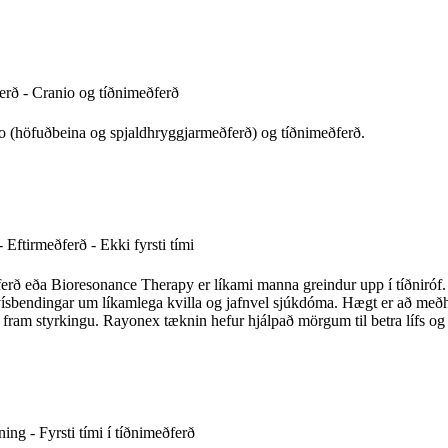
 gegn sjúkdómum.
rð - Cranio og tíðnimeðferð
o (höfuðbeina og spjaldhryggjarmeðferð) og tíðnimeðferð.
 Eftirmeðferð - Ekki fyrsti tími
rð eða Bioresonance Therapy er líkami manna greindur upp í tíðniróf. 
 vísbendingar um líkamlega kvilla og jafnvel sjúkdóma. Hægt er að með
a fram styrkingu. Rayonex tæknin hefur hjálpað mörgum til betra lífs og
um víða um heim en mest af meðferðaraðilum sem sérhæfa sig í óhefðb
ing - Fyrsti tími í tíðnimeðferð