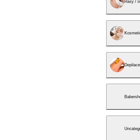
Řasy / o
Kosmeti
Depilace
Babersh
Uncateg