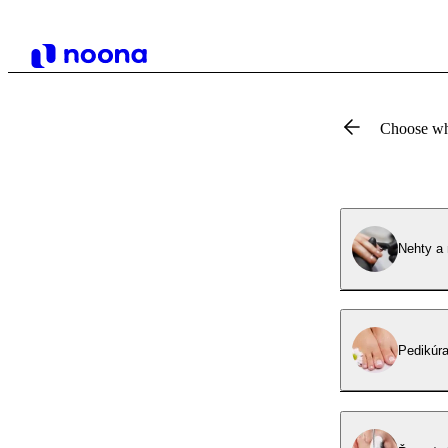
Choose wh
Ne
Pedikúr