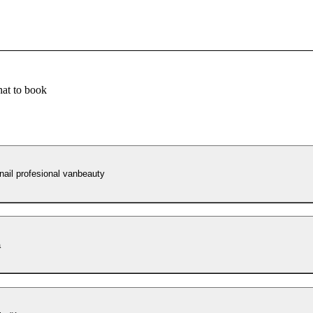
at to book
hty a nail profesional vanbeauty
a