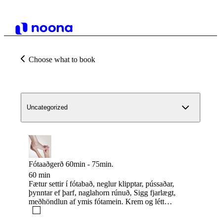
Choose what to book
Uncategorized
Fótaaðgerð 60min - 75min.
60 min
Fætur settir í fótabað, neglur klipptar, pússaðar,
þynntar ef þarf, naglahorn rúnuð, Sigg fjarlægt,
meðhöndlun af ymis fótamein. Krem og létt
fótanudd í lok meðferðar.