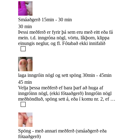
Smáaðgerð 15min - 30 min
30 min
Þessi meðferð er fyrir þá sem eru með eitt eða fá
mein. t.d. inngróna nögl, vörtu, líkþorn, klippa
einungis neglur, og fl. Fótabað ekki innifalið
laga inngróin nögl og sett spöng 30min - 45min
45 min
Velja þessa meðferð ef bara þarf að huga af
inngróinn nögl, (ekki fótaaðgerð) Inngróin nögl
meðhöndluð, spöng sett á, eða í komu nr. 2, ef um
mikil bólga eða ofhólgun er að ræða
Spöng - með annari meðferð (smáaðgerð eða
fótaaðgerð)