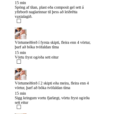
15 min
Spöng af títan, plast eða composit gel sett á
yfirborð naglarinnar til þess að leiðrétta
vaxtalagið.
Vörtumeðferð í fyrsta skipti, fleira enn 4 vörtur,
þarf að bóka tvöfaldan tíma
15 min
Vörtu fryst og/eða sett eitur
Vörtumeðferð í 2 skipti eða meira, fleira enn 4
vörtur, þarf að bóka tvöfaldan tíma
15 min
Sigg kringum vortu fjarlægt, vörtu fryst og/eða
sett eitur