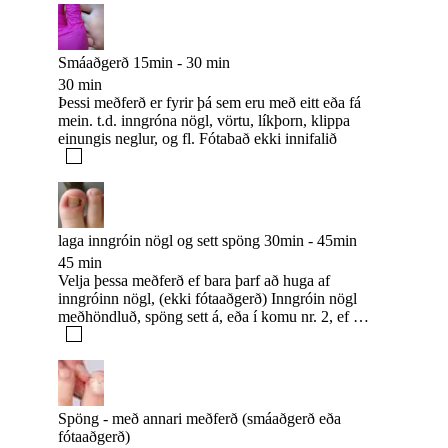
Smáaðgerð 15min - 30 min
30 min
Þessi meðferð er fyrir þá sem eru með eitt eða fá
mein. t.d. inngróna nögl, vörtu, líkþorn, klippa
einungis neglur, og fl. Fótabað ekki innifalið
laga inngróin nögl og sett spöng 30min - 45min
45 min
Velja þessa meðferð ef bara þarf að huga af
inngróinn nögl, (ekki fótaaðgerð) Inngróin nögl
meðhöndluð, spöng sett á, eða í komu nr. 2, ef um
mikil bólga eða ofhólgun er að ræða
Spöng - með annari meðferð (smáaðgerð eða
fótaaðgerð)