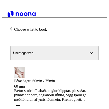
Choose what to book
Uncategorized
Fótaaðgerð 60min - 75min.
60 min
Fætur settir í fótabað, neglur klipptar, pússaðar,
þynntar ef þarf, naglahorn rúnuð, Sigg fjarlægt,
meðhöndlun af ymis fótamein. Krem og létt
fótanudd í lok meðferðar.