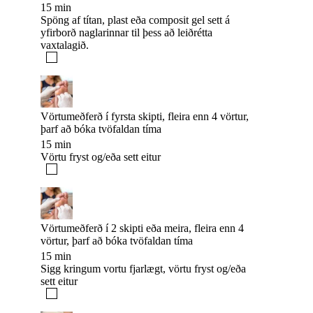
15 min
Spöng af títan, plast eða composit gel sett á
yfirborð naglarinnar til þess að leiðrétta
vaxtalagið.
Vörtumeðferð í fyrsta skipti, fleira enn 4 vörtur,
þarf að bóka tvöfaldan tíma
15 min
Vörtu fryst og/eða sett eitur
Vörtumeðferð í 2 skipti eða meira, fleira enn 4
vörtur, þarf að bóka tvöfaldan tíma
15 min
Sigg kringum vortu fjarlægt, vörtu fryst og/eða
sett eitur