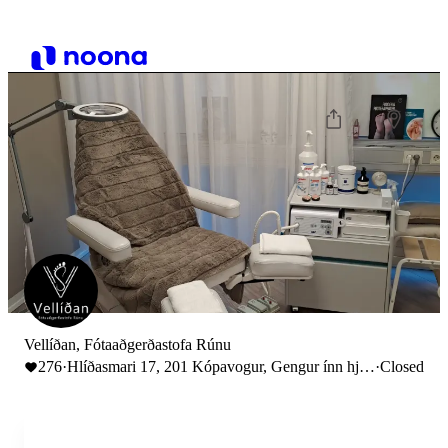
Vellíðan, Fótaaðgerðastofa Rúnu
276
·
Hlíðasmari 17, 201 Kópavogur, Gengur ínn hjá
·
Closed
Heilsu og útlit