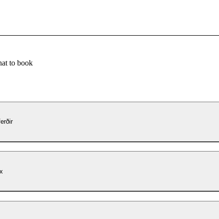
at to book
erðir
x