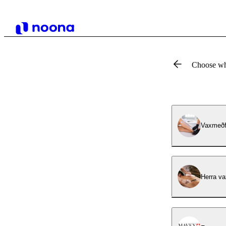
Choose wh
Vaxmeðf
Herra va