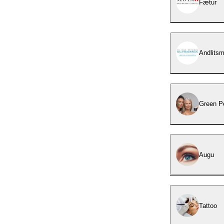
Fætur
Andlitsm
Green Pe
Augu
Tattoo