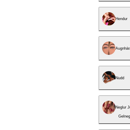
Hendur
Augnhára
Nudd
Neglur J
Gelneg