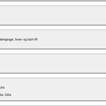
lengingar, brow- og lash lift
ulía
lur Júlía