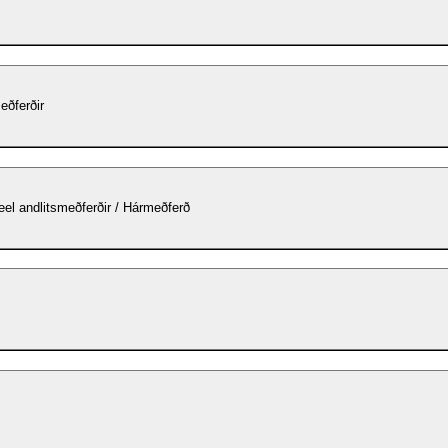
eðferðir
el andlitsmeðferðir / Hármeðferð