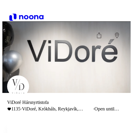
ViDoré Hársnyrtistofa
1135
·
ViDoré, Krókháls, Reykjavík,
·
Open until
Iceland
17:00