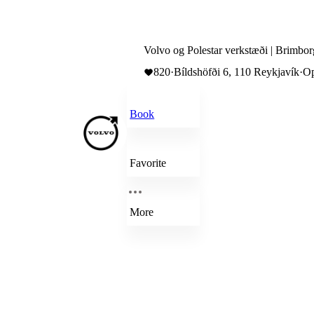
Volvo og Polestar verkstæði | Brimbor
820
·
Bíldshöfði 6, 110 Reykjavík
·
Op
Book
Favorite
More