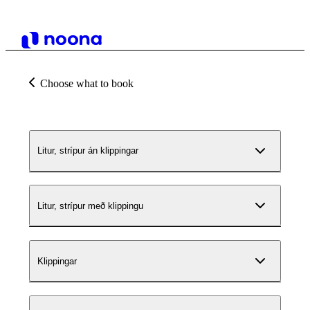
Choose what to book
Litur, strípur án klippingar
Litur, strípur með klippingu
Klippingar