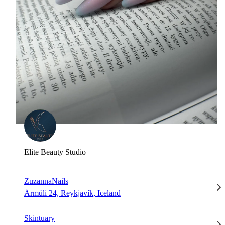
Elite Beauty Studio
ZuzannaNails
Ármúli 24, Reykjavík, Iceland
Skintuary