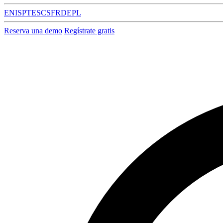
EN
IS
PT
ES
CS
FR
DE
PL
Reserva una demo
Regístrate gratis