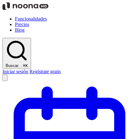
Funcionalidades
Precios
Blog
Buscar...
⌘K
Iniciar sesión
Regístrate gratis