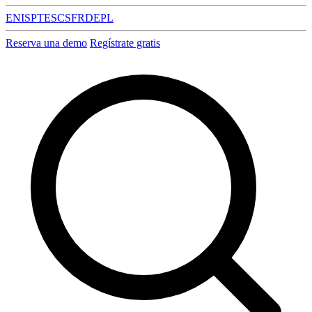
EN
IS
PT
ES
CS
FR
DE
PL
Reserva una demo
Regístrate gratis