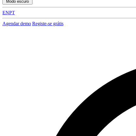
Modo escuro
EN
PT
Agendar demo
Registe-se grátis