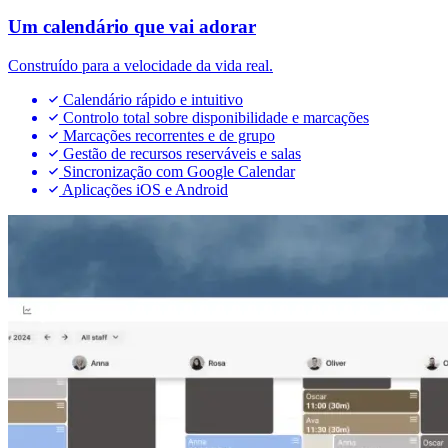
Um calendário que vai adorar
Construído para a velocidade da vida real.
Calendário rápido e intuitivo
Controlo total sobre disponibilidade e marcações
Marcações recorrentes e de grupo
Gestão de recursos reserváveis e salas
Sincronização com Google Calendar
Aplicações iOS e Android