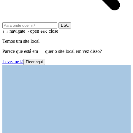
ESC
navigate
open
close
↑
↓
↵
esc
Temos um site local
Parece que está em — quer o site local em vez disso?
Leve-me lá
Ficar aqui