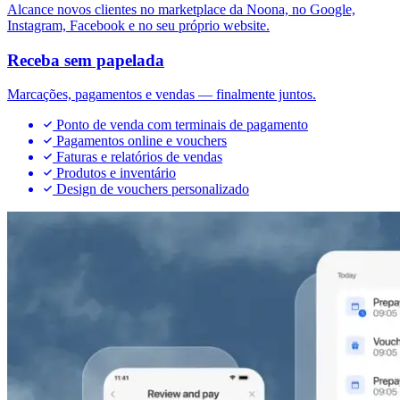
Alcance novos clientes no marketplace da Noona, no Google,
Instagram, Facebook e no seu próprio website.
Receba sem papelada
Marcações, pagamentos e vendas — finalmente juntos.
Ponto de venda com terminais de pagamento
Pagamentos online e vouchers
Faturas e relatórios de vendas
Produtos e inventário
Design de vouchers personalizado