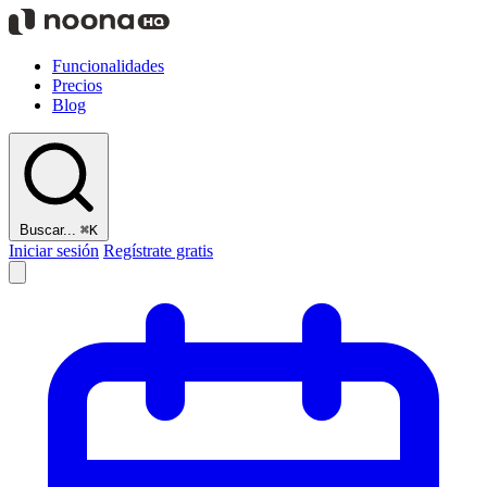
Funcionalidades
Precios
Blog
Buscar...
⌘K
Iniciar sesión
Regístrate gratis