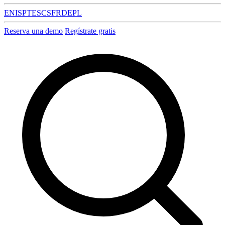
EN
IS
PT
ES
CS
FR
DE
PL
Reserva una demo
Regístrate gratis