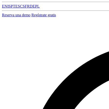
EN
IS
PT
ES
CS
FR
DE
PL
Reserva una demo
Regístrate gratis