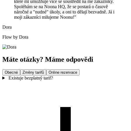
které mi umožňuje více se soustředit na mé zákazníky.
Spoléhám se na Noona HQ, že se postará o časově
náročné a "nudné" úkoly, a oni to dělají bezvadně. Já i
moji zákazníci milujeme Noonu!"
Dora
Flow by Dora
Máte otázky? Máme odpovědi
Obecné
Změny tarifů
Online rezervace
Existuje bezplatný tarif?