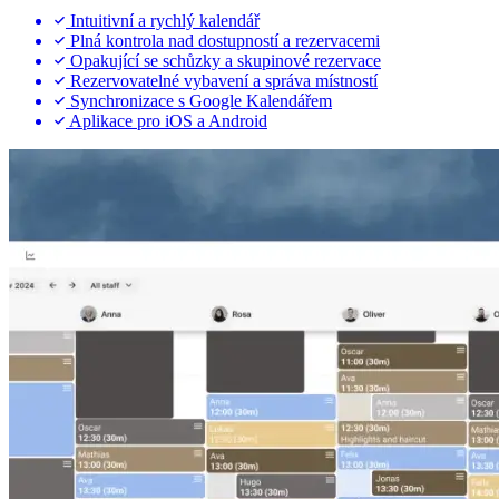
Intuitivní a rychlý kalendář
Plná kontrola nad dostupností a rezervacemi
Opakující se schůzky a skupinové rezervace
Rezervovatelné vybavení a správa místností
Synchronizace s Google Kalendářem
Aplikace pro iOS a Android