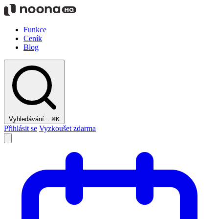
Funkce
Ceník
Blog
Vyhledávání...
⌘K
Přihlásit se
Vyzkoušet zdarma