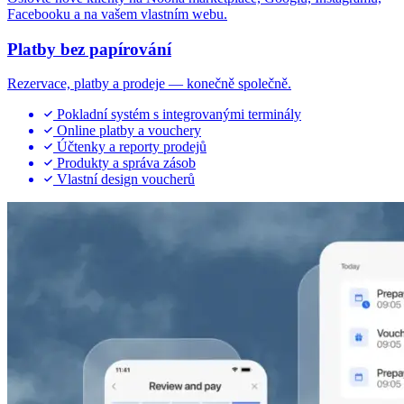
Facebooku a na vašem vlastním webu.
Platby bez papírování
Rezervace, platby a prodeje — konečně společně.
Pokladní systém s integrovanými terminály
Online platby a vouchery
Účtenky a reporty prodejů
Produkty a správa zásob
Vlastní design voucherů