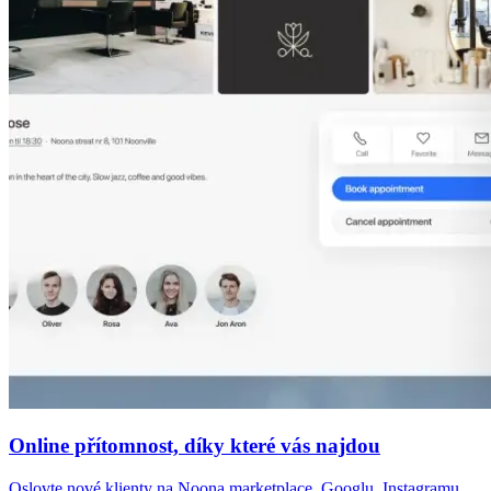
Online přítomnost, díky které vás najdou
Oslovte nové klienty na Noona marketplace, Googlu, Instagramu,