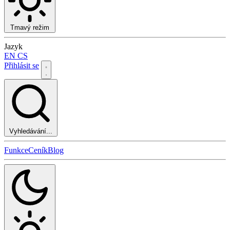
Tmavý režim
Jazyk
EN
CS
Přihlásit se
Vyhledávání...
Funkce
Ceník
Blog