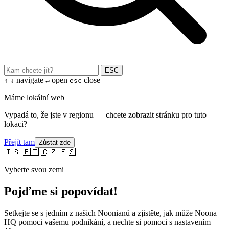
ESC
navigate
open
close
↑
↓
↵
esc
Máme lokální web
Vypadá to, že jste v regionu — chcete zobrazit stránku pro tuto
lokaci?
Přejít tam
Zůstat zde
🇮🇸
🇵🇹
🇨🇿
🇪🇸
Vyberte svou zemi
Pojďme si popovídat!
Setkejte se s jedním z našich Noonianů a zjistěte, jak může Noona
HQ pomoci vašemu podnikání, a nechte si pomoci s nastavením