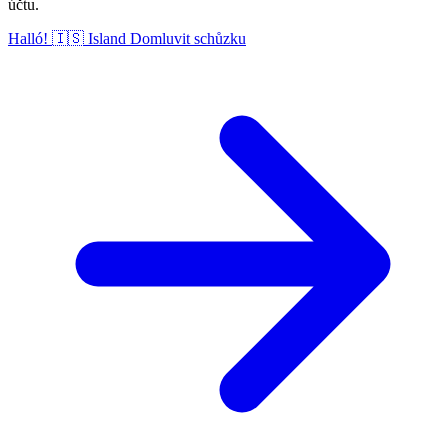
účtu.
Halló!
🇮🇸
Island
Domluvit schůzku