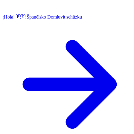
¡Hola!
🇪🇸
Španělsko
Domluvit schůzku